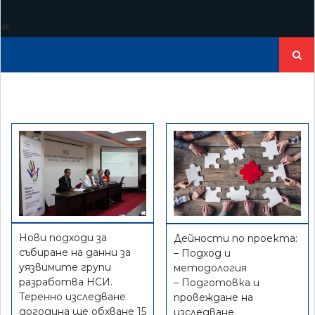
Търсе
за:
Нови подходи за
Дейности по проекта:
събиране на данни за
– Подход и
уязвимите групи
методология
разработва НСИ.
– Подготовка и
Теренно изследване
провеждане на
догодина ще обхване 15
изследване