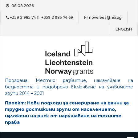
Skip
08.08.2026
to
content
+359 2 985 74 11, +359 2 985 74 69
noveleea@nsi.bg
ENGLISH
Програма: Местно развитие, намаляване на
бедността и подобрено включване на уязвимите
групи 2014 – 2021
Проект: Нови подходи за генериране на данни за
трудно достижими групи от населението,
изложени на риск от нарушаване на техните
права