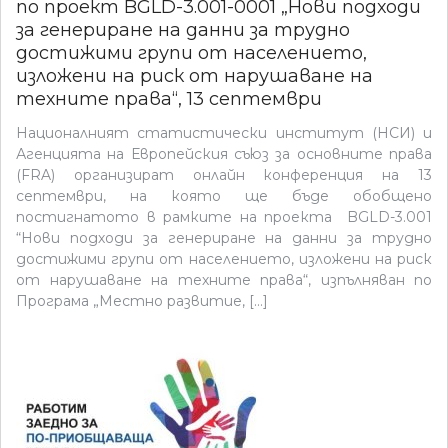
по проект BGLD-3.001-0001 „Нови подходи
за генериране на данни за трудно
достижими групи от населението,
изложени на риск от нарушаване на
техните права“, 13 септември
Националният статистически институт (НСИ) и
Агенцията на Европейския съюз за основните права
(FRA) организират онлайн конференция на 13
септември, на която ще бъде обобщено
постигнатото в рамките на проекта BGLD-3.001
“Нови подходи за генериране на данни за трудно
достижими групи от населението, изложени на риск
от нарушаване на техните права“, изпълняван по
Програма „Местно развитие, […]