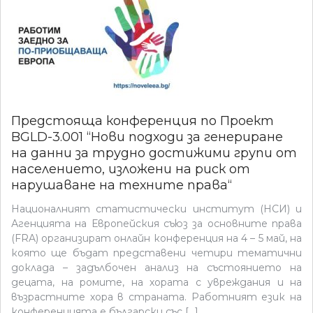
Предстояща конференция по Проект
BGLD-3.001 “Нови подходи за генериране
на данни за трудно достижими групи от
населението, изложени на риск от
нарушаване на техните права“
Националният статистически институт (НСИ) и
Агенцията на Европейския съюз за основните права
(FRA) организират онлайн конференция на 4 – 5 май, на
която ще бъдат представени четири тематични
доклада – задълбочен анализ на състоянието на
децата, на ромите, на хората с увреждания и на
възрастните хора в страната. Работният език на
конференцията е български със […]