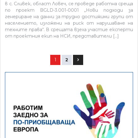
в с. Сливек, област Ловеч, се проведе работна среща
по проект BGLD-3.001-0001 „Нови подходи за
генериране на данни за трудно достижими групи от
населението, изложени на риск от нарушаване на
техните права“. В срещата взеха участие експерти
от проектния екип на НСИ, представители […]
Разделяне
1
2
на
публикациите
на
страници