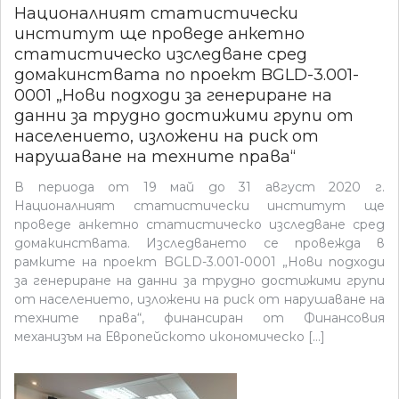
Националният статистически
институт ще проведе анкетно
статистическо изследване сред
домакинствата по проект BGLD-3.001-
0001 „Нови подходи за генериране на
данни за трудно достижими групи от
населението, изложени на риск от
нарушаване на техните права“
В периода от 19 май до 31 август 2020 г.
Националният статистически институт ще
проведе анкетно статистическо изследване сред
домакинствата. Изследването се провежда в
рамките на проект BGLD-3.001-0001 „Нови подходи
за генериране на данни за трудно достижими групи
от населението, изложени на риск от нарушаване на
техните права“, финансиран от Финансовия
механизъм на Европейското икономическо […]