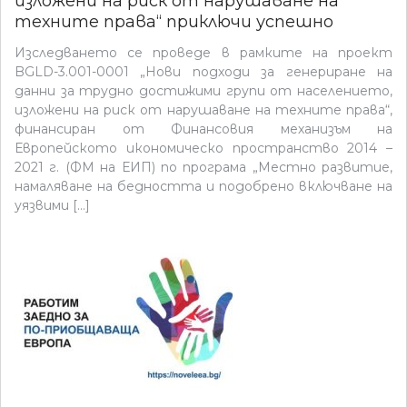
изложени на риск от нарушаване на
техните права“ приключи успешно
Изследването се проведе в рамките на проект
BGLD-3.001-0001 „Нови подходи за генериране на
данни за трудно достижими групи от населението,
изложени на риск от нарушаване на техните права“,
финансиран от Финансовия механизъм на
Европейското икономическо пространство 2014 –
2021 г. (ФМ на ЕИП) по програма „Местно развитие,
намаляване на бедността и подобрено включване на
уязвими […]