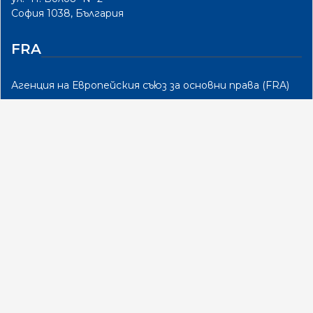
София 1038, България
FRA
Агенция на Европейския съюз за основни права (FRA)
МЕХАНИЗЪМ
Финансов механизъм на европейското икономическо
пространство 2014 - 2021
ПРОГРАМА
Местно развитие, намаляване на бедността и
подобрено включване на уязвимите групи 2014 - 2021