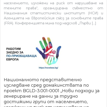
населението, изложени на риск от нарушаване на
техните права“, организирана съвместно от
Националния статистически институт (НСИ) и
Агенцията на Европейския съюз за основните права
(FRA). Конференцията мина под надслов „Първи […]
Националното представително
изследване сред домакинствата по
проект BGLD-3.001-0001 „Нови подходи за
генериране на данни за трудно
достижими групи от населението,