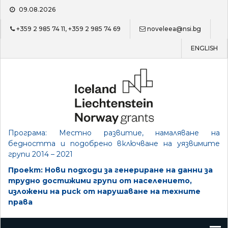
Skip
09.08.2026
to
content
+359 2 985 74 11, +359 2 985 74 69
noveleea@nsi.bg
ENGLISH
Програма: Местно развитие, намаляване на
бедността и подобрено включване на уязвимите
групи 2014 – 2021
Проект: Нови подходи за генериране на данни за
трудно достижими групи от населението,
изложени на риск от нарушаване на техните
права