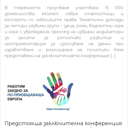
В теренното проучване участваха 15 000
домакинства, екипът събра статистици и
експерти по човешките права. Тематични доклади
за четири уязвими групи – деца, роми, възрастни хора
и хора с увреждания, преглед на избрани индикатори
за целите за устойчиво развитие и
инструментариум за използване на данни при
изработване и реализиране на политики бяха
представени на заключителната конференция […]
Предстояща заключителна конференция